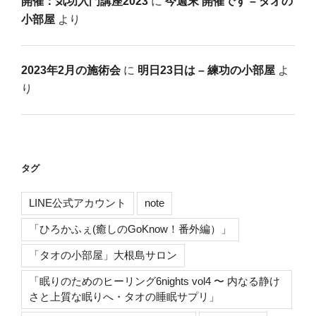
開催：気功入門講座2023
に
今週末 開催です – タオの
小部屋
より
2023年2月の施術会
に
明日23日は – 練功の小部屋
よ
り
タグ
LINE公式アカウント
note
「ひろかふぇ(癒しのGoKnow！番外編）」
「タオの小部屋」大根島サロン
「眠りのためのヒーリング6nights vol4 〜 内なる静け
さと上質な眠りへ・タオの睡眠サプリ」