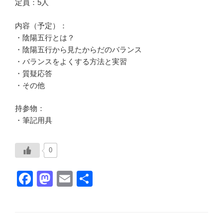
定員：5人
内容（予定）：
・陰陽五行とは？
・陰陽五行から見たからだのバランス
・バランスをよくする方法と実習
・質疑応答
・その他
持参物：
・筆記用具
0
F
M
E
共
a
a
m
有
c
st
ail