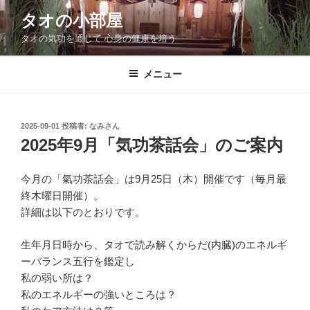
コ
タオの小部屋
ン
タオの気功を通じて 心身の健康を培う
テ
ン
ツ
メニュー
へ
ス
キ
投
2025-09-01
投稿者:
なみさん
稿
ッ
2025年9月「気功茶話会」のご案内
日:
プ
今月の「氣功茶話会」は9月25日（木）開催です（毎月最
終木曜日開催）。
詳細は以下のとおりです。
生年月日時から、タオで読み解くからだ(内臓)のエネルギ
ーバランス五行を鑑定し
私の弱い所は？
私のエネルギーの強いところは？