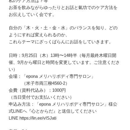
私のケア方法は？等
お茶を飲みながらゆったりとお話と氣功でのケア方法を
お伝えしていく会です。
自分の「木・火・土・金・水」のバランスを知り、どの
ようにすれば変えられるのか、
これらテーマにざっくばらんにお話をしていきます。
日時：9月25日（木）13時〜14時半（毎月最終木曜日開
催、9月から曜日と時間を変更しています。ご注意くださ
い）
会場：「epona メリハリボディ専門サロン」
（米子市両三柳4560-2）
会費（資料代込み）：1000円
（当日受付でお支払いください）
申込み方法：「epona メリハリボディ専門サロン」様公
式LINEへ『心とからだ』と送信してください
LINE https://lin.ee/vISJati