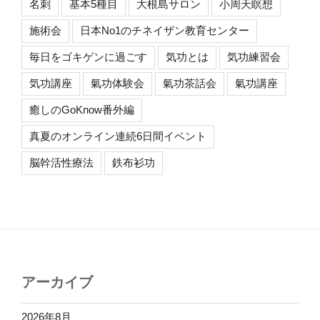
名刺
基本5種目
大根島サロン
小周天瞑想
施術会
日本No1のチネイザン教育センター
毎日をゴキゲンに過ごす
気功とは
気功練習会
気功講座
氣功体験会
氣功茶話会
氣功講座
癒しのGoKnow番外編
真夏のオンライン連続6日間イベント
脳幹活性療法
鉄布衫功
アーカイブ
2026年8月