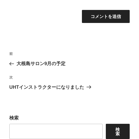
投
前
前
稿
の
大根島サロン9月の予定
ナ
投
ビ
稿
次
次
ゲ
の
UHTインストラクターになりました
投
ー
稿
シ
ョ
検索
ン
検
索