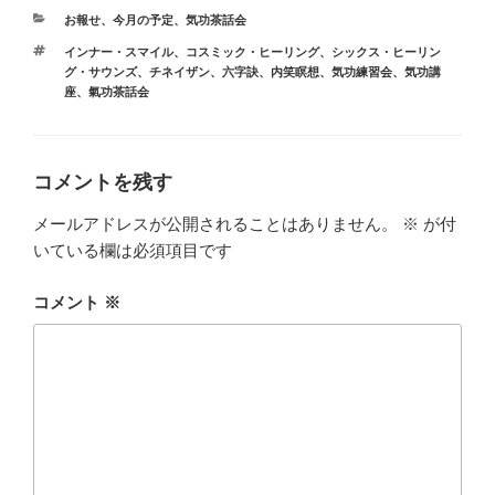
e
o
カ
お報せ
、
今月の予定
、
気功茶話会
b
d
テ
タ
インナー・スマイル
、
コスミック・ヒーリング
、
シックス・ヒーリン
ゴ
o
o
グ
グ・サウンズ
、
チネイザン
、
六字訣
、
内笑瞑想
、
気功練習会
、
気功講
リ
座
、
氣功茶話会
ー
o
n
k
コメントを残す
メールアドレスが公開されることはありません。
※
が付
いている欄は必須項目です
コメント
※