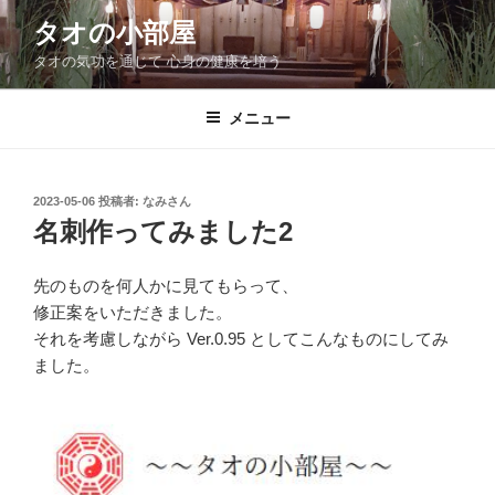
コ
タオの小部屋
ン
タオの気功を通じて 心身の健康を培う
テ
ン
ツ
メニュー
へ
ス
キ
投
2023-05-06
投稿者:
なみさん
稿
ッ
名刺作ってみました2
日:
プ
先のものを何人かに見てもらって、
修正案をいただきました。
それを考慮しながら Ver.0.95 としてこんなものにしてみ
ました。