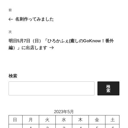
投
前
前
稿
の
名刺作ってみました
ナ
投
ビ
稿
次
次
ゲ
の
明日5月7日（日）「ひろかふぇ(癒しのGoKnow！番外
投
ー
編）」に出店します
稿
シ
ョ
ン
検索
検
索
2023年5月
日
月
火
水
木
金
土