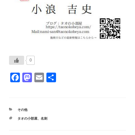
0
F
M
E
共
a
a
m
有
c
st
ail
e
o
カ
その他
b
d
テ
タ
タオの小部屋
、
名刺
ゴ
o
o
グ
リ
ー