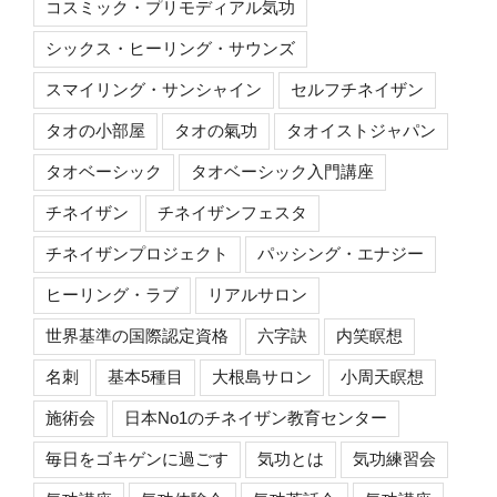
コスミック・プリモディアル気功
シックス・ヒーリング・サウンズ
スマイリング・サンシャイン
セルフチネイザン
タオの小部屋
タオの氣功
タオイストジャパン
タオベーシック
タオベーシック入門講座
チネイザン
チネイザンフェスタ
チネイザンプロジェクト
パッシング・エナジー
ヒーリング・ラブ
リアルサロン
世界基準の国際認定資格
六字訣
内笑瞑想
名刺
基本5種目
大根島サロン
小周天瞑想
施術会
日本No1のチネイザン教育センター
毎日をゴキゲンに過ごす
気功とは
気功練習会