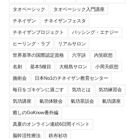
タオベーシック
タオベーシック入門講座
チネイザン
チネイザンフェスタ
チネイザンプロジェクト
パッシング・エナジー
ヒーリング・ラブ
リアルサロン
世界基準の国際認定資格
六字訣
内笑瞑想
名刺
基本5種目
大根島サロン
小周天瞑想
施術会
日本No1のチネイザン教育センター
毎日をゴキゲンに過ごす
気功とは
気功練習会
気功講座
氣功体験会
氣功茶話会
氣功講座
癒しのGoKnow番外編
真夏のオンライン連続6日間イベント
脳幹活性療法
鉄布衫功