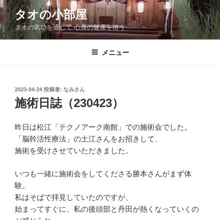
コ
タオの小部屋
ン
タオの気功を通じて 心身の健康を培う
テ
ン
ツ
メニュー
へ
ス
キ
投
2023-04-24
投稿者:
なみさん
稿
ッ
施術日誌（230423）
日:
プ
昨日は松江「テクノアーク南館」での施術会でした。
「脳幹活性療法」の土江さんをお招きして、
施術を受けさせていただきました。
いつも一緒に施術会をしてくださる勝本さんがまず体
験。
私はそばで拝見していたのですが、
始まってすぐに、私の後頭部と丹田が熱くなっていくの