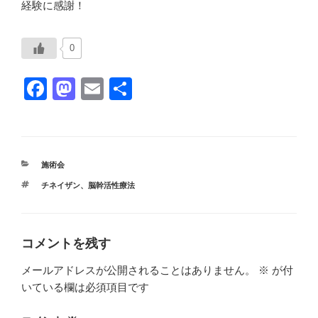
経験に感謝！
0
F
M
E
共
a
a
m
有
c
st
ail
e
o
カ
施術会
b
d
テ
タ
チネイザン
、
脳幹活性療法
ゴ
o
o
グ
リ
ー
o
n
k
コメントを残す
メールアドレスが公開されることはありません。
※
が付
いている欄は必須項目です