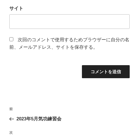
サイト
次回のコメントで使用するためブラウザーに自分の名
前、メールアドレス、サイトを保存する。
投
前
前
稿
の
2023年5月気功練習会
ナ
投
ビ
稿
次
次