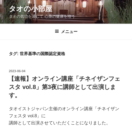
コ
タオの小部屋
ン
タオの気功を通じて 心身の健康を培う
テ
ン
ツ
メニュー
へ
ス
キ
タグ:
世界基準の国際認定資格
ッ
プ
投
2023-06-04
稿
【速報】オンライン講座「チネイザンフェ
日:
スタ vol.8」第3夜に講師として出演しま
す。
タオイストジャパン主催のオンライン講座「チネイザン
フェスタ vol.8」に
講師として出演させていただくことになりました。