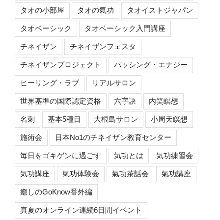
タオの小部屋
タオの氣功
タオイストジャパン
タオベーシック
タオベーシック入門講座
チネイザン
チネイザンフェスタ
チネイザンプロジェクト
パッシング・エナジー
ヒーリング・ラブ
リアルサロン
世界基準の国際認定資格
六字訣
内笑瞑想
名刺
基本5種目
大根島サロン
小周天瞑想
施術会
日本No1のチネイザン教育センター
毎日をゴキゲンに過ごす
気功とは
気功練習会
気功講座
氣功体験会
氣功茶話会
氣功講座
癒しのGoKnow番外編
真夏のオンライン連続6日間イベント