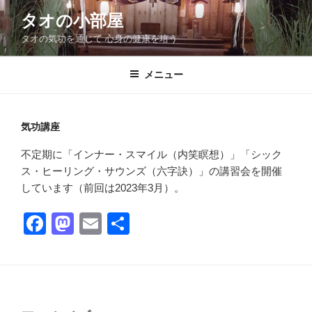
コ
タオの小部屋
ン
タオの気功を通じて 心身の健康を培う
テ
ン
ツ
メニュー
へ
ス
キ
気功講座
ッ
不定期に「インナー・スマイル（内笑瞑想）」「シック
プ
ス・ヒーリング・サウンズ（六字訣）」の講習会を開催
しています（前回は2023年3月）。
F
M
E
共
a
a
m
有
c
st
ail
e
o